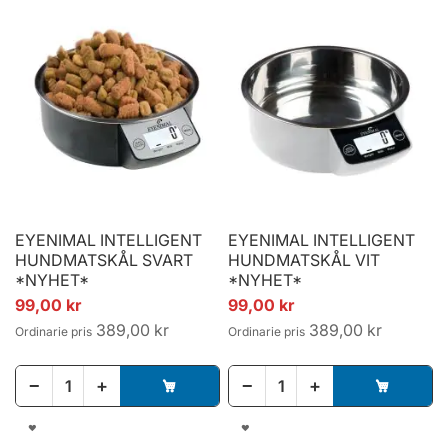
I
I
ÖNSKELISTA
ÖNSKELISTA
EYENIMAL INTELLIGENT
EYENIMAL INTELLIGENT
HUNDMATSKÅL SVART
HUNDMATSKÅL VIT
*NYHET*
*NYHET*
Specialpris
Specialpris
99,00 kr
99,00 kr
389,00 kr
389,00 kr
Ordinarie pris
Ordinarie pris
−
+
−
+
LÄGG
LÄGG