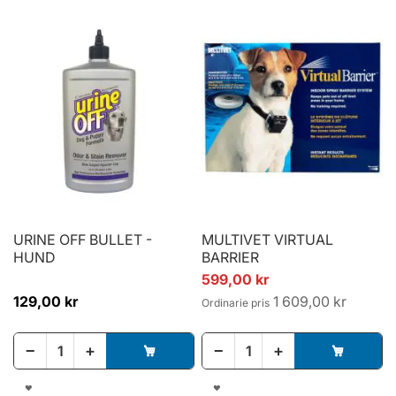
TILL
TILL
I
I
ÖNSKELISTA
ÖNSKELISTA
URINE OFF BULLET -
MULTIVET VIRTUAL
HUND
BARRIER
Specialpris
599,00 kr
129,00 kr
1 609,00 kr
Ordinarie pris
−
+
−
+
LÄGG
LÄGG