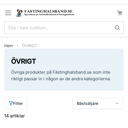
Hoppa
till
Min k
innehållet
Hem
ÖVRIGT
ÖVRIGT
Övriga produkter på Fästinghalsband.se som inte
riktigt passar in i någon av de andra kategorierna.
Filter
14
artiklar