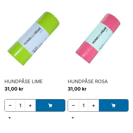
TILL
TILL
I
I
ÖNSKELISTA
ÖNSKELISTA
HUNDPÅSE LIME
HUNDPÅSE ROSA
31,00 kr
31,00 kr
−
+
−
+
LÄGG
LÄGG
TILL
TILL