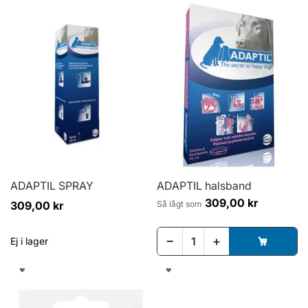
TILL
ÖNSKELISTA
I
ÖNSKELISTA
ADAPTIL SPRAY
ADAPTIL halsband
309,00 kr
309,00 kr
Så lågt som
−
+
Ej i lager
LÄGG
LÄGG
TILL
TILL