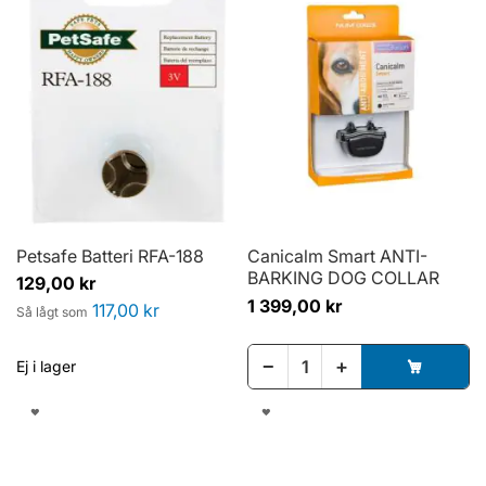
I
I
ÖNSKELISTA
ÖNSKELISTA
Petsafe Batteri RFA-188
Canicalm Smart ANTI-
BARKING DOG COLLAR
129,00 kr
1 399,00 kr
117,00 kr
Så lågt som
−
+
Ej i lager
LÄGG
LÄGG
TILL
TILL
I
I