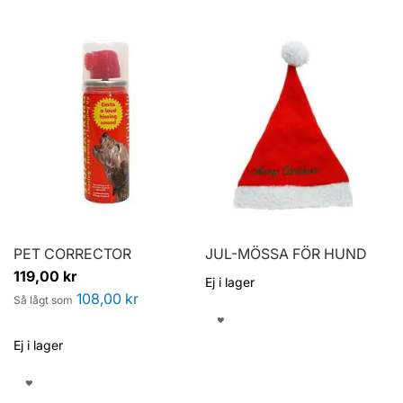
TILL
TILL
I
I
ÖNSKELISTA
ÖNSKELISTA
PET CORRECTOR
JUL-MÖSSA FÖR HUND
119,00 kr
Ej i lager
108,00 kr
Så lågt som
LÄGG
Ej i lager
TILL
LÄGG
I