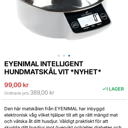
EYENIMAL INTELLIGENT
Hoppa
till
HUNDMATSKÅL VIT *NYHET*
början
av
99,00 kr
Specialpris
bildgalleriet
I LAGER
389,00 kr
Ordinarie pris
Den här matskålen från EYENIMAL har inbyggd
elektronisk våg vilket hjälper till att ge rätt mängd mat
och vätska åt ditt husdjur. Väldigt praktiskt för att
skydda ditt husdjur mot övervikt och/eller diabetes och