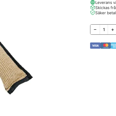
Leverans v
Skickas fr
Säker beta
−
+