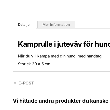
Hoppa
till
Detaljer
Mer information
början
av
bildgalleriet
Kamprulle i juteväv för hun
När du vill kampa med din hund, med handtag
Storlek 30 x 5 cm.
E-POST
Vi hittade andra produkter du kanske g