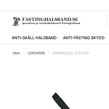
ANTI-SKÄLL HALSBAND
ANTI-FÄSTING SKYDD
Hem
LEKSAKER
KAMPRULLE JUTEVÄV
Hoppa
till
slutet
av
bildgalleriet