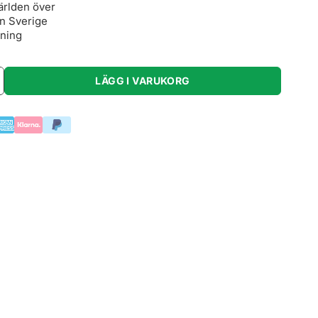
ärlden över
ån Sverige
lning
LÄGG I VARUKORG