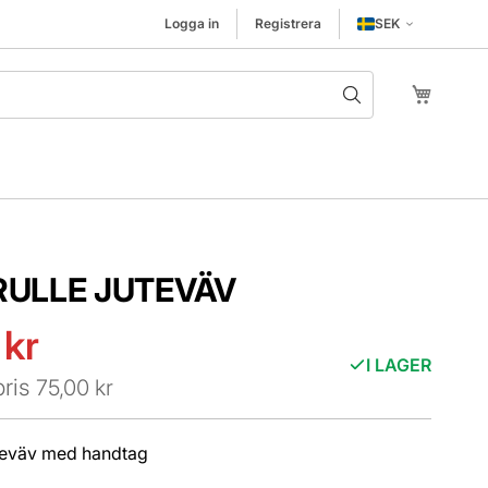
Logga in
Registrera
SEK
Hoppa t
Min kund
ULLE JUTEVÄV
 kr
s
I LAGER
ris
75,00 kr
teväv med handtag