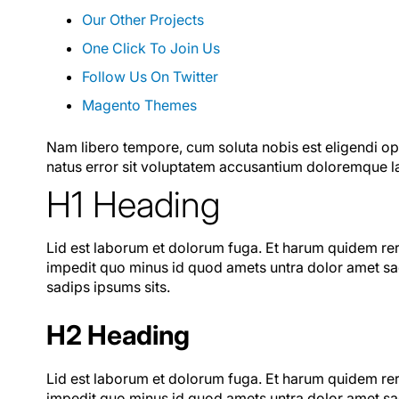
Our Other Projects
One Click To Join Us
Follow Us On Twitter
Magento Themes
Nam libero tempore, cum soluta nobis est eligendi op
natus error sit voluptatem accusantium doloremque la
H1 Heading
Lid est laborum et dolorum fuga. Et harum quidem reru
impedit quo minus id quod amets untra dolor amet sad
sadips ipsums sits.
H2 Heading
Lid est laborum et dolorum fuga. Et harum quidem reru
impedit quo minus id quod amets untra dolor amet sad