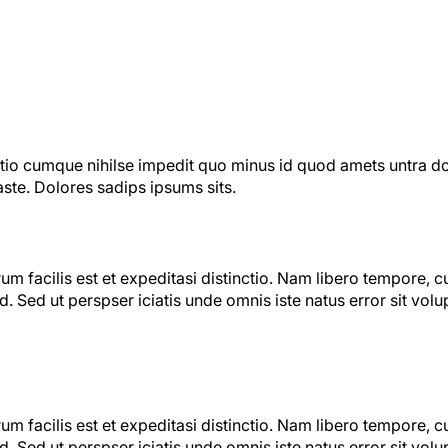
tio cumque nihilse impedit quo minus id quod amets untra dol
ste. Dolores sadips ipsums sits.
m facilis est et expeditasi distinctio. Nam libero tempore, c
. Sed ut perspser iciatis unde omnis iste natus error sit vo
m facilis est et expeditasi distinctio. Nam libero tempore, c
. Sed ut perspser iciatis unde omnis iste natus error sit vo